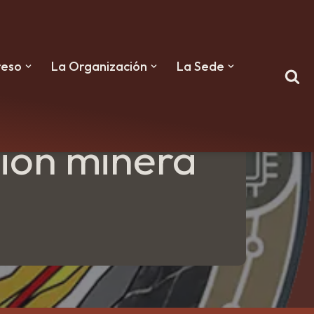
reso
La Organización
La Sede
odelos
ción minera