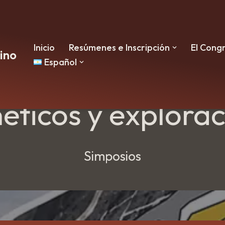
Inicio
Resúmenes e Inscripción
El Cong
ino
tales críticos: m
Español
ticos y explora
Simposios