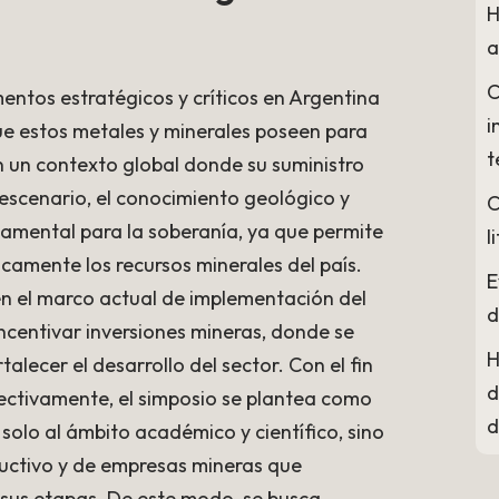
H
a
C
entos estratégicos y críticos en Argentina
i
 que estos metales y minerales poseen para
t
en un contexto global donde su suministro
 escenario, el conocimiento geológico y
C
damental para la soberanía, ya que permite
l
icamente los recursos minerales del país.
E
en el marco actual de implementación del
d
ncentivar inversiones mineras, donde se
H
lecer el desarrollo del sector. Con el fin
d
olectivamente, el simposio se plantea como
d
olo al ámbito académico y científico, sino
ductivo y de empresas mineras que
 sus etapas. De este modo, se busca