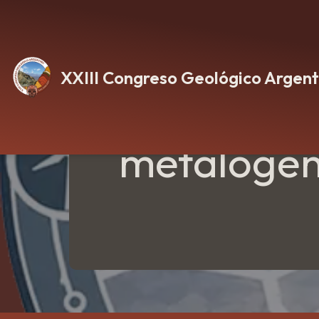
Ir
al
XXIII Congreso Geológico Argent
contenido
I. Me
metalogené