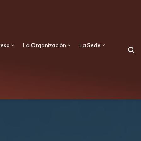
reso
La Organización
La Sede