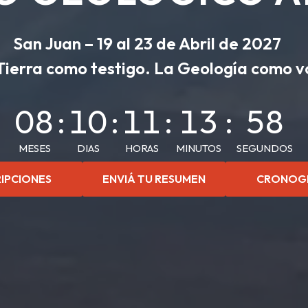
San Juan – 19 al 23 de Abril de 2027
Tierra como testigo. La Geología como v
08
:
10
:
11
:
13
:
56
MESES
DIAS
HORAS
MINUTOS
SEGUNDOS
RIPCIONES
ENVIÁ TU RESUMEN
CRONOG