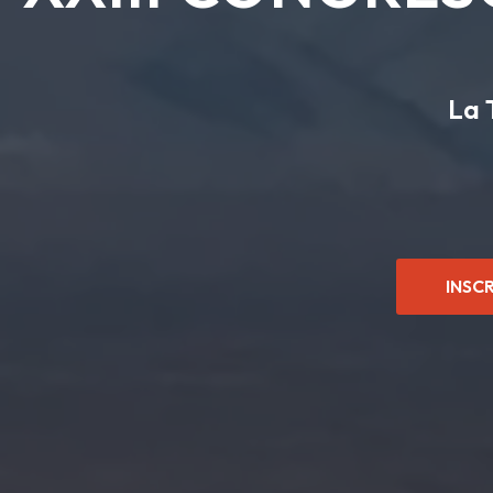
La 
INSC