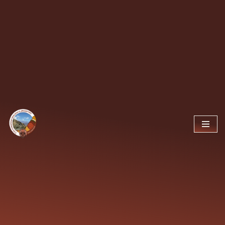
Ir
al
contenido
Simposios y
Mesas
Redondas