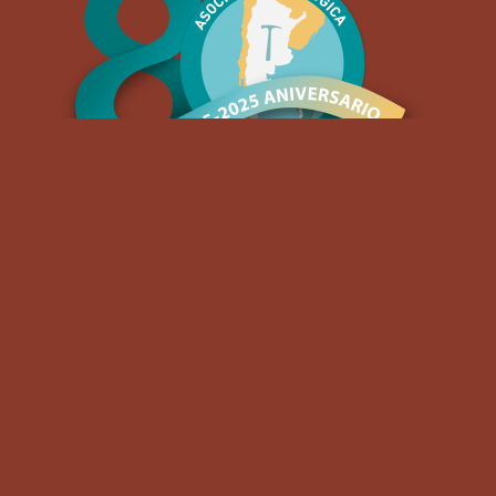
Contacto
Dirección:
Av. España Norte 400, San Juan, Argentina.
Codigo Postal:
5400.
Correo electrónico:
info@congresogeologico.org.ar
© XXIII Congreso Geológico Argentino – San Juan,