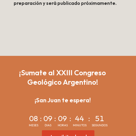
preparación y será publicado próximamente.
¡Sumate al XXIII Congreso
Geológico Argentino!
¡San Juan te espera!
08
:
09
:
09
:
44
:
51
MESES
DIAS
HORAS
MINUTOS
SEGUNDOS