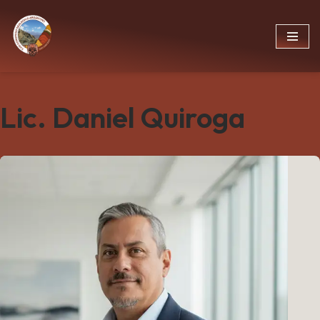
Ir
al
contenido
Lic. Daniel Quiroga