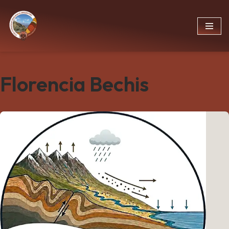
Ir
al
contenido
Florencia Bechis